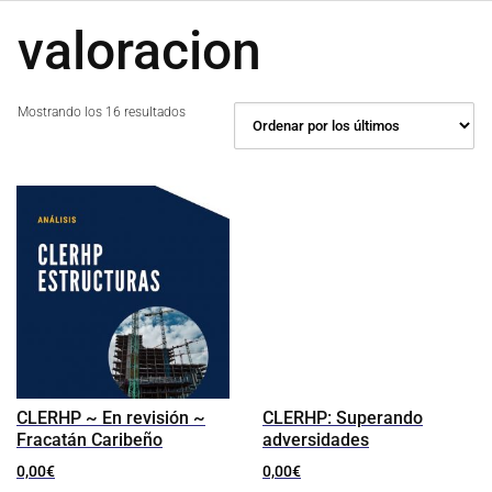
valoracion
Ordenado
Mostrando los 16 resultados
por
los
últimos
CLERHP ~ En revisión ~
CLERHP: Superando
Fracatán Caribeño
adversidades
0,00
€
0,00
€