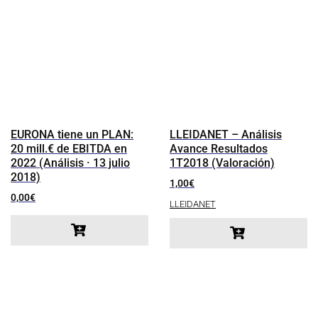
EURONA tiene un PLAN:
LLEIDANET – Análisis
20 mill.€ de EBITDA en
Avance Resultados
2022 (Análisis · 13 julio
1T2018 (Valoración)
2018)
1,00
€
0,00
€
LLEIDANET