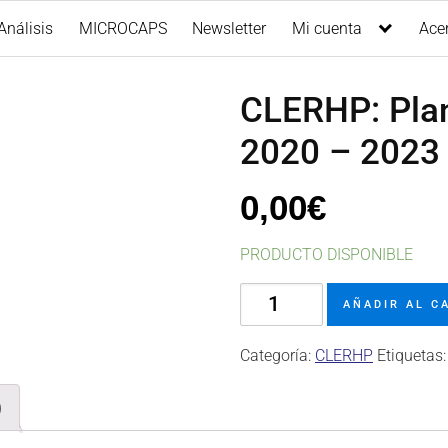
Análisis
MICROCAPS
Newsletter
Mi cuenta
Ace
CLERHP: Pla
2020 – 2023
0,00
€
PRODUCTO DISPONIBLE
CLERHP:
AÑADIR AL C
Plan
de
Categoría:
CLERHP
Etiquetas
Negocio
2020
)
-
2023