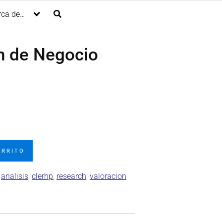
rca de…
n de Negocio
ARRITO
:
analisis
,
clerhp
,
research
,
valoracion