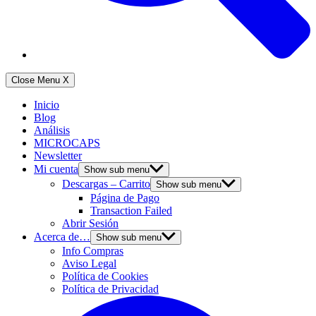
Close Menu
X
Inicio
Blog
Análisis
MICROCAPS
Newsletter
Mi cuenta
Show sub menu
Descargas – Carrito
Show sub menu
Página de Pago
Transaction Failed
Abrir Sesión
Acerca de…
Show sub menu
Info Compras
Aviso Legal
Política de Cookies
Política de Privacidad