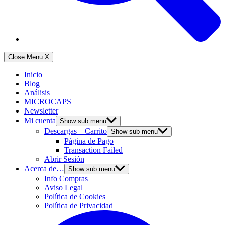
Close Menu
X
Inicio
Blog
Análisis
MICROCAPS
Newsletter
Mi cuenta
Show sub menu
Descargas – Carrito
Show sub menu
Página de Pago
Transaction Failed
Abrir Sesión
Acerca de…
Show sub menu
Info Compras
Aviso Legal
Política de Cookies
Política de Privacidad