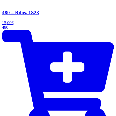
480 – Rdos. 1S23
15,00
€
480