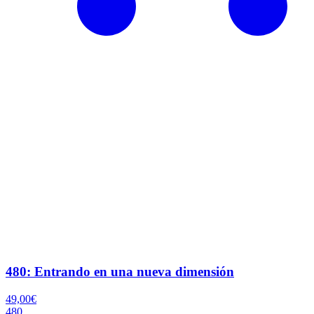
480: Entrando en una nueva dimensión
49,00
€
480