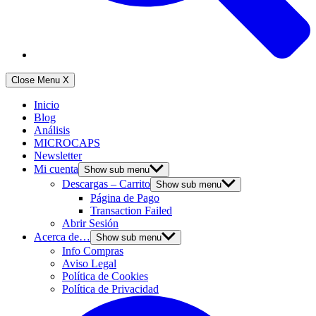
Close Menu
X
Inicio
Blog
Análisis
MICROCAPS
Newsletter
Mi cuenta
Show sub menu
Descargas – Carrito
Show sub menu
Página de Pago
Transaction Failed
Abrir Sesión
Acerca de…
Show sub menu
Info Compras
Aviso Legal
Política de Cookies
Política de Privacidad