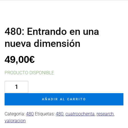
480: Entrando en una
nueva dimensión
49,00
€
PRODUCTO DISPONIBLE
480:
Entrando
en
AÑADIR AL CARRITO
una
nueva
Categoría:
480
Etiquetas:
480
,
cuatroochenta
,
research
,
dimensión
valoracion
cantidad