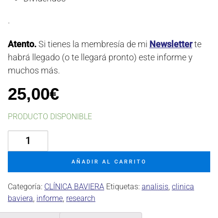
·
Atento.
Si tienes la membresía de mi
Newsletter
te
habrá llegado (o te llegará pronto) este informe y
muchos más.
25,00
€
PRODUCTO DISPONIBLE
Clínica
Baviera
-
AÑADIR AL CARRITO
Av.
Rdos.
Categoría:
CLÍNICA BAVIERA
Etiquetas:
analisis
,
clinica
2024
baviera
,
informe
,
research
cantidad