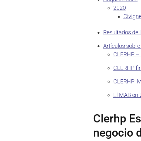
2020
Civigne
Resultados de 
Artículos sobre
CLERHP – A
CLERHP fir
CLERHP: Ma
El MAB en 
Clerhp Es
negocio d