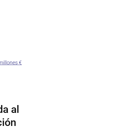
millones €
a al
ción