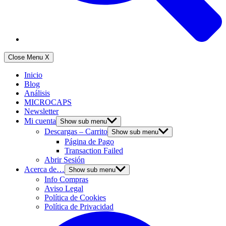
Close Menu
X
Inicio
Blog
Análisis
MICROCAPS
Newsletter
Mi cuenta
Show sub menu
Descargas – Carrito
Show sub menu
Página de Pago
Transaction Failed
Abrir Sesión
Acerca de…
Show sub menu
Info Compras
Aviso Legal
Política de Cookies
Política de Privacidad