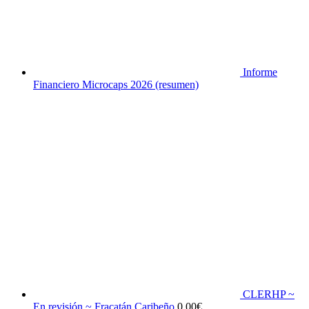
Informe
Financiero Microcaps 2026 (resumen)
CLERHP ~
En revisión ~ Fracatán Caribeño
0,00
€