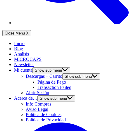
Close Menu
X
Inicio
Blog
Análisis
MICROCAPS
Newsletter
Mi cuenta
Show sub menu
Descargas – Carrito
Show sub menu
Página de Pago
Transaction Failed
Abrir Sesión
Acerca de…
Show sub menu
Info Compras
Aviso Legal
Política de Cookies
Política de Privacidad