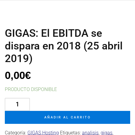
GIGAS: El EBITDA se
dispara en 2018 (25 abril
2019)
0,00
€
PRODUCTO DISPONIBLE
GIGAS:
El
EBITDA
AÑADIR AL CARRITO
se
dispara
Categoría:
GIGAS Hosting
Etiquetas:
analisis
,
gigas
,