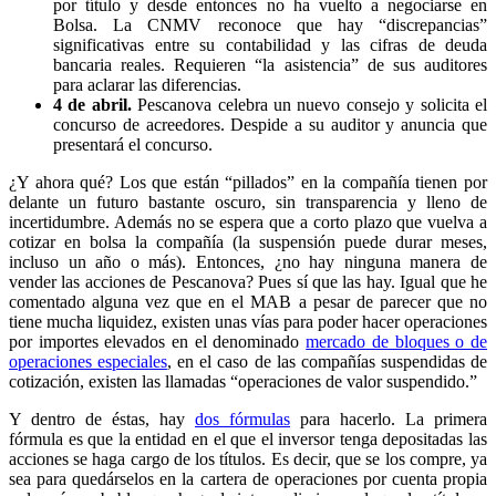
por título y desde entonces no ha vuelto a negociarse en
Bolsa. La CNMV reconoce que hay “discrepancias”
significativas entre su contabilidad y las cifras de deuda
bancaria reales. Requieren “la asistencia” de sus auditores
para aclarar las diferencias.
4 de abril.
Pescanova celebra un nuevo consejo y solicita el
concurso de acreedores. Despide a su auditor y anuncia que
presentará el concurso.
¿Y ahora qué? Los que están “pillados” en la compañía tienen por
delante un futuro bastante oscuro, sin transparencia y lleno de
incertidumbre. Además no se espera que a corto plazo que vuelva a
cotizar en bolsa la compañía (la suspensión puede durar meses,
incluso un año o más). Entonces, ¿no hay ninguna manera de
vender las acciones de Pescanova? Pues sí que las hay. Igual que he
comentado alguna vez que en el MAB a pesar de parecer que no
tiene mucha liquidez, existen unas vías para poder hacer operaciones
por importes elevados en el denominado
mercado de bloques o de
operaciones especiales
, en el caso de las compañías suspendidas de
cotización, existen las llamadas “operaciones de valor suspendido.”
Y dentro de éstas, hay
dos fórmulas
para hacerlo. La primera
fórmula es que la entidad en el que el inversor tenga depositadas las
acciones se haga cargo de los títulos. Es decir, que se los compre, ya
sea para quedárselos en la cartera de operaciones por cuenta propia