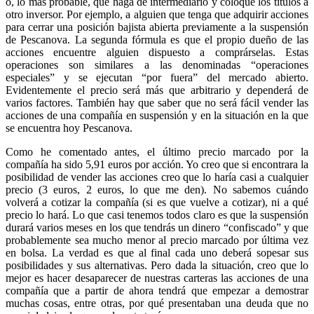
o, lo más probable, que haga de intermediario y coloque los títulos a
otro inversor. Por ejemplo, a alguien que tenga que adquirir acciones
para cerrar una posición bajista abierta previamente a la suspensión
de Pescanova. La segunda fórmula es que el propio dueño de las
acciones encuentre alguien dispuesto a comprárselas. Estas
operaciones son similares a las denominadas “operaciones
especiales” y se ejecutan “por fuera” del mercado abierto.
Evidentemente el precio será más que arbitrario y dependerá de
varios factores. También hay que saber que no será fácil vender las
acciones de una compañía en suspensión y en la situación en la que
se encuentra hoy Pescanova.
Como he comentado antes, el último precio marcado por la
compañía ha sido 5,91 euros por acción. Yo creo que si encontrara la
posibilidad de vender las acciones creo que lo haría casi a cualquier
precio (3 euros, 2 euros, lo que me den). No sabemos cuándo
volverá a cotizar la compañía (si es que vuelve a cotizar), ni a qué
precio lo hará. Lo que casi tenemos todos claro es que la suspensión
durará varios meses en los que tendrás un dinero “confiscado” y que
probablemente sea mucho menor al precio marcado por última vez
en bolsa. La verdad es que al final cada uno deberá sopesar sus
posibilidades y sus alternativas. Pero dada la situación, creo que lo
mejor es hacer desaparecer de nuestras carteras las acciones de una
compañía que a partir de ahora tendrá que empezar a demostrar
muchas cosas, entre otras, por qué presentaban una deuda que no