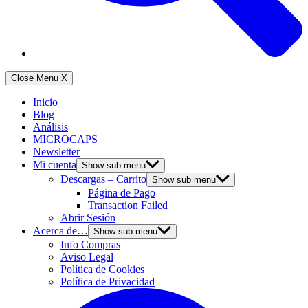
Close Menu
X
Inicio
Blog
Análisis
MICROCAPS
Newsletter
Mi cuenta
Show sub menu
Descargas – Carrito
Show sub menu
Página de Pago
Transaction Failed
Abrir Sesión
Acerca de…
Show sub menu
Info Compras
Aviso Legal
Política de Cookies
Política de Privacidad