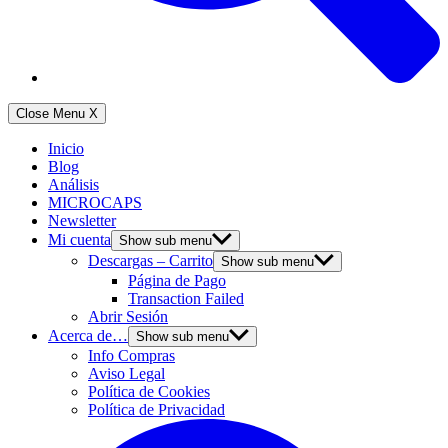
Close Menu
X
Inicio
Blog
Análisis
MICROCAPS
Newsletter
Mi cuenta
Show sub menu
Descargas – Carrito
Show sub menu
Página de Pago
Transaction Failed
Abrir Sesión
Acerca de…
Show sub menu
Info Compras
Aviso Legal
Política de Cookies
Política de Privacidad