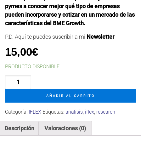
pymes a conocer mejor qué tipo de empresas
pueden incorporarse y cotizar en un mercado de las
características del BME Growth.
P.D. Aquí te puedes suscribir a mi
Newsletter
15,00
€
PRODUCTO DISPONIBLE
IFLEX
en
15
AÑADIR AL CARRITO
puntos
cantidad
Categoría:
IFLEX
Etiquetas:
analisis
,
iflex
,
research
Descripción
Valoraciones (0)