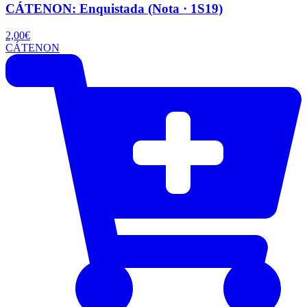
CÁTENON: Enquistada (Nota · 1S19)
2,00
€
CÁTENON