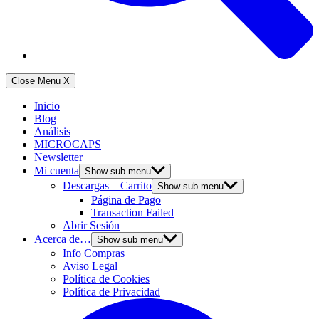
Close Menu
X
Inicio
Blog
Análisis
MICROCAPS
Newsletter
Mi cuenta
Show sub menu
Descargas – Carrito
Show sub menu
Página de Pago
Transaction Failed
Abrir Sesión
Acerca de…
Show sub menu
Info Compras
Aviso Legal
Política de Cookies
Política de Privacidad