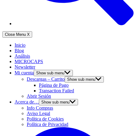
Close Menu
X
Inicio
Blog
Análisis
MICROCAPS
Newsletter
Mi cuenta
Show sub menu
Descargas – Carrito
Show sub menu
Página de Pago
Transaction Failed
Abrir Sesión
Acerca de…
Show sub menu
Info Compras
Aviso Legal
Política de Cookies
Política de Privacidad