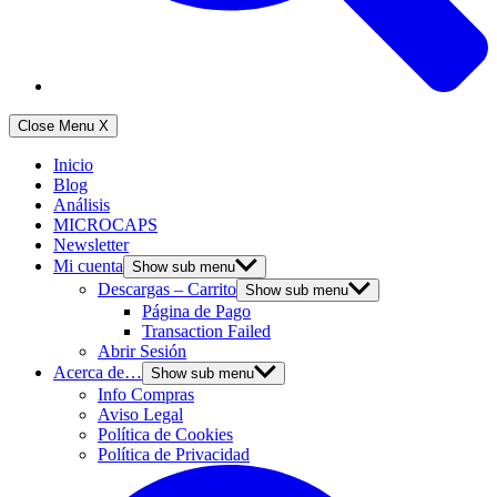
Close Menu
X
Inicio
Blog
Análisis
MICROCAPS
Newsletter
Mi cuenta
Show sub menu
Descargas – Carrito
Show sub menu
Página de Pago
Transaction Failed
Abrir Sesión
Acerca de…
Show sub menu
Info Compras
Aviso Legal
Política de Cookies
Política de Privacidad