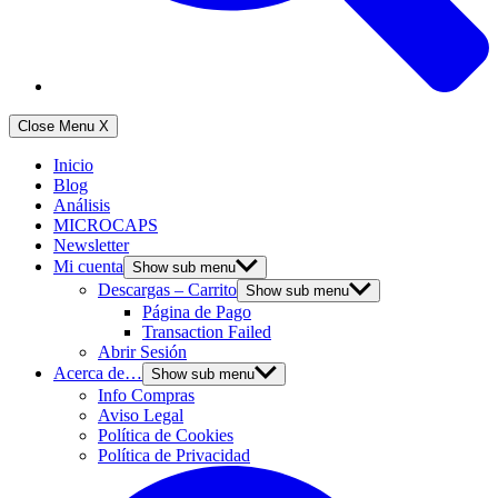
Close Menu
X
Inicio
Blog
Análisis
MICROCAPS
Newsletter
Mi cuenta
Show sub menu
Descargas – Carrito
Show sub menu
Página de Pago
Transaction Failed
Abrir Sesión
Acerca de…
Show sub menu
Info Compras
Aviso Legal
Política de Cookies
Política de Privacidad